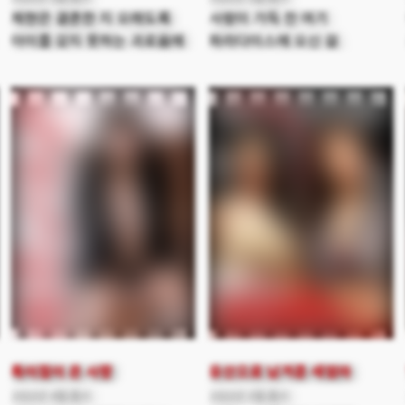
제현은 결혼한 지 오래도록
사랑이 가득 찬 여기
아이를 갖지 못하는 괴로움에
파라다이스에 오신 걸
친구 정한의 가게에서 술을
환영합니다! 싱글지옥에 모인
마시며 고민을 토로한다.
여섯 명의 남녀, 서로의 관계가
자신은 문제가 없는 것 같다며
얽히다 못해 몸까지 얽혀버린
아내의 불임을 걱정하는
그들을 기다리는 것은 과연
제현에게 정한은 대리모를
무엇일까? 그들은 뜨거운
통해 아이를 낳는 건 어떠냐는
솔로지옥을 탈출하고
은밀한 제안을 하게 된다.
커플천국을 맛볼 수 있을
그렇게 아내와 긴 고민 끝에
것인가!
결국 대리모를 들이게 된 제현.
하지만 밤새 낯선 여자와
남편이 밤새 사랑을 나누는
소릴 듣고 있던 아내 청하는
고통스러워하고...
특이점이 온 사랑
유산으로 남겨준 새엄마
2022년 4월 출시
2022년 3월 출시