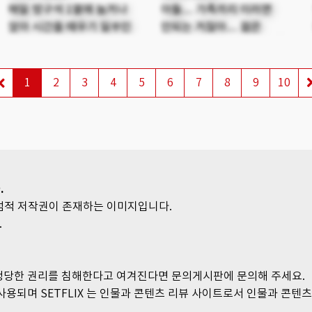
매일 방구석 1열에 눕거나
아들… 가족끼리 이러면
앉아 시간을 때우기 일쑤인
안되는 거잖아… 젊은
백구는 어딘가 모르게
새엄마와 살던 아버지가 죽고
추접스러워 보인다. 하루 중
의붓 아들과 살게 된 새엄마.
유일한 외출인 편의점
아들은 젊고 아름다운
1
2
3
4
5
6
7
8
9
10
방문길에 우연히 서영과
새엄마를 여자로 보게
마주치게 된다. 시골에서 같이
되는데…
자란 동네 여동생 서영이
마을에 있는 유일한
초등학교에 교사로 발령을
받아 재직 중이였던 거다. 옛
.
기억을 되살리며 종종 만남을
독점적 저작권이 존재하는 이미지입니다.
갖던 백구는 서영에게 말 못 할
.
아픔과 상처가 있다는 것을
알게 되면서, 백구의
스펙타클하고 다이나믹한 사랑
 정당한 권리를 침해한다고 여겨진다면 문의게시판에 문의해 주세요.
쟁취 투쟁기가 시작된다.
사용되며 SETFLIX 는 인물과 콘텐츠 리뷰 사이트로서 인물과 콘텐