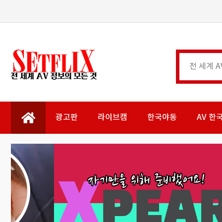
광고판
라이브캠
한국야동
AV 한