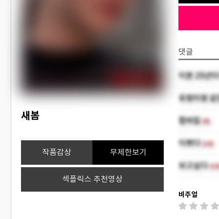
댓글
이분 25년이
유정이랑 같
새봄
함바집
(6)
이쁘다
(10)
작품감상
무제한보기
보고싶다
(10
섹플릭스 추천영상
비주얼