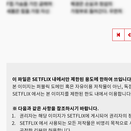
F컵 가슴을 가진 글래머
혜경은 순실과 정섭의
새봄은 힙을 가장 자신
가정부로 들어간다. 우연히
있어한다.
순실과 같은 사이비 종교라는
것을 알게 된 혜경! 순실과의
소속감을 이용하여 애인
태봉을 집으로 끌어들인다.
한편 순실은 태봉에게 홀리고,
순실의 남편인 양아치 정섭은
혜경에게 빠져든다. 서로를
차지하기 위해 혜경, 정섭,
순실, 태봉은 머리를 굴린다.
이 파일은 SETFLIX 내에서만 제한된 용도에 한하여 쓰입니다
본 이미지는 퍼블릭 도메인 혹은 자유이용 저작물이 아닌, 
SETFLIX 에서는 본 이미지를 제한된 한도 내에서 이용합니다
※ 다음과 같은 사항을 참조하시기 바랍니다.
권리자는 해당 이미지가 SETFLIX에 게시되어 권리자의
SETFLIX 에서 사용되는 모든 저작물은 비영리 목적으로 