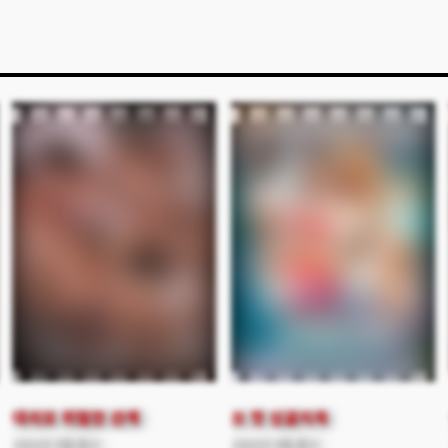
늘지만 사정은 여전히 참을 수
자신 또한 형부에게
없고, 다시 원래 상태로
레즈비언인 것을 들켰기
돌아가고 섹스.. 섹스.. 섹스만
때문이다. 그들은 서로의
끝없이 이어진다. 조루남은
비밀을 유지하기 위해
타임 루프에 갇혀 두 여인과의
결탁하지만, 형부에게 약점이
사이에서 사정을 하면 정사가
잡힌 처제는 형부의 요구에
시작되는 과거의 상황으로
의해 자신의 동성 애인과 함께
되돌아간다.
쓰리섬을 하게 되는데...
대리모 위험한 관계
쏘 핫 싱글지옥
2022년 9월 출시
2022년 9월 출시