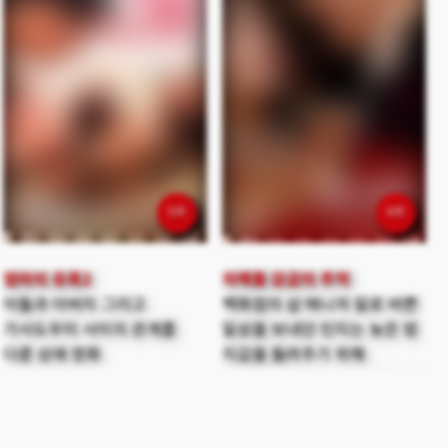
5위
6위
엄마의 유혹2
자매들 감금의 추억
아들과 아버지 그리고
백화점의 샵 매니저 일로 바쁜
가사도우미 사이의 관계를
일상을 보내던 민지는 늦은 밤
다룬 성애 영화
지갑을 돌려주기 위해
따라오던 남성을 성추행범으로
착각해 경찰에 신고하고, 이
사건을 계기로 당시