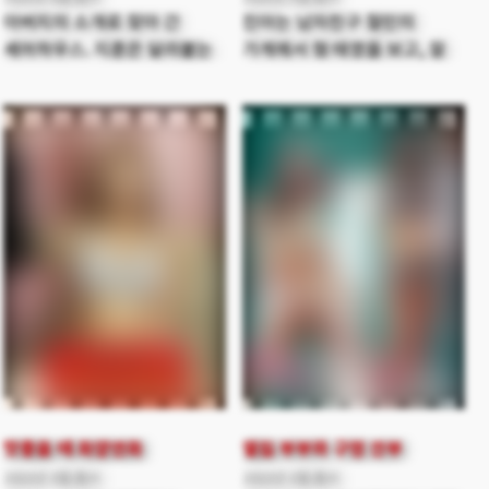
아버지의 소개로 찾아 간
진아는 남자친구 철민의
셰어하우스. 지훈은 달라붙는
가게에서 형 태영을 보고, 잘
여주인의 폭신한 가슴에
생긴 얼굴에 반해 사랑에
괜스레 마음이 설렌다. 늦은
빠진다. 태영을 만나기 위해
밤, 들려오는 신음 소리에 잠에
진아는 철민과 태영 두 형제를
서 깬 지훈은 집을 둘러보다
집으로 초대하지만. 철민은
믿을 수 없는 장면을 목격하게
진아가 형 태영을 좋아하는
되는데...
것을 알게 되어 심한 질투를
하게 된다. 결국, 태영을 빼고
혼자 진아의 집으로 향한다.
집에서 언니 희정을 만나 묘한
감정을 느낀다.
맛좋을 때 화양연화
옆집 부부와 구멍 깐부
2022년 3월 출시
2022년 2월 출시