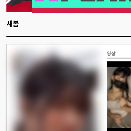
새봄
영상