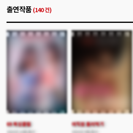
전세계약 만료가 되자,
절친 주영의 섹스 경험이
출연작품
태민과 결혼하기 전에 몇 달
(140 건)
바탕이 된다. 그러나 정작
동안만 만수, 태민이 사는 강남
본인은 섹스 경험이 없는
집에서 같이 살게 된다.
처녀이다. 그런 연희의 꿈은
하지만, 점차 아영은 무능하고
본인의 시나리오와는 달리
폭력적인 성격의 아들
로맨틱 하고 황홀한 첫 섹스를
태민보다는 자신을 진정으로
꿈꾸는데...
아껴주는 만수에게 매력을
느끼기 시작하는데...
69 복싱클럽
여직원 돌려먹기
2022년 10월 출시
2022년 9월 출시