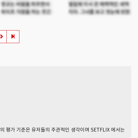
영규는 바람을 피우면서
옆집에 이사 온 매력적인 새댁
와이프 걱정을 하는 웃긴
지아. 그녀를 보고 첫눈에 반한
놈이다. 어느 날, 와이프가
옆집에 사는 남자 토미. 지아는
비밀스러운 행보를 보인다.
순진한 척 토미에게 다가가고
영규는 와이프가 의심스러워
토미는 지아의 그런 모습에
미행을 하게 된다. 도중 만나게
홀딱 빠져버린다. 하지만 이
된 신비로운 여자 진주. 영규는
모든 게 옆집으로 이사 온 지아
진주와 의문스러운 관계를
부부의 계략이었는데…
가지게 되는데 알고 보니 후배
민수의 애인이다. 머리가
복잡한 영규는 부인 애니의
충격적인 사실을 알게 되는데...
츠의 평가 기준은 유저들의 주관적인 생각이며 SETFLIX 에서는