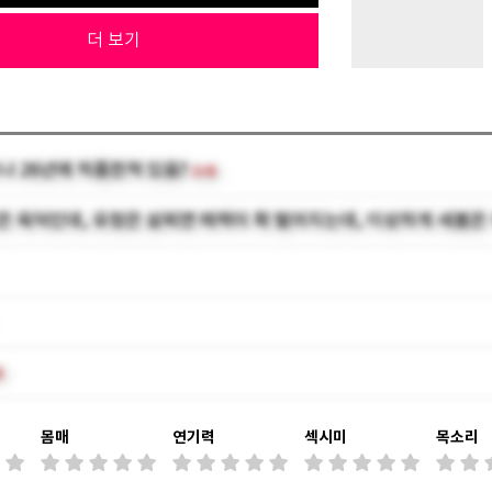
더 보기
나 26년에 작품한적 있음?
(10)
은 육덕인데, 유정은 살찌면 매력이 확 떨어지는데, 이상하게 새봄은
)
몸매
연기력
섹시미
목소리