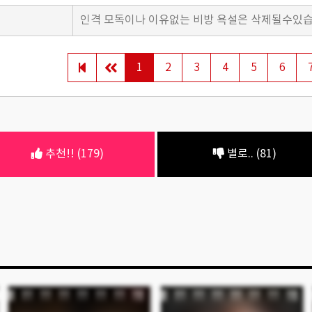
1
2
3
4
5
6
추천!! (179)
별로.. (81)