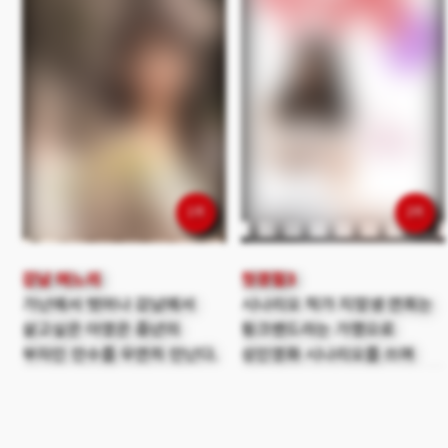
1위
2위
강남 며느리
첫경험3
가난에서 벗어나 강남에서
시나리오 작가 지망생 연희는
살고싶은 아영은 중년의
핑크밴드라는 가명으로
부자인 만수를 우연히 만난다.
성인영화 시나리오를 쓰며
만수의 권유로 그의 아들
작가에 꿈을 꾸고 있다. 성인물
태민을 만나 연애를 하게 된
업계에서 파격적인 소재로
아영은 혼자 살던 집이
유명하다. 소재의 아이디어는