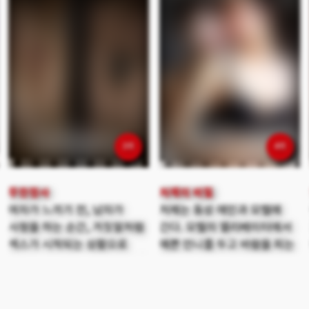
3위
4위
무한정사
처제의 비밀
여자가 느끼기 전, 남자가
처제는 동성 애인과 모텔에
사정을 하는 순간, 거짓말처럼
간다. 모텔의 엘리베이터에서
섹스가 시작되는 상황으로
예쁜 언니를 두고 바람을 피는
돌아가 있고 또 사정을 하면 그
형부와 우연히 마주치게 된다.
때로 돌아가 있고, 섹스가 또
그 순간 처제는 피가 거꾸로
다시 반복된다면? 테크닉은
솟았지만 어찌 할 수가 없었다.