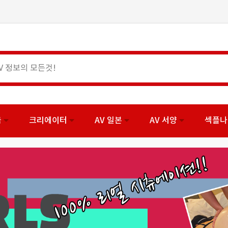
국
크리에이터
AV 일본
AV 서양
섹플