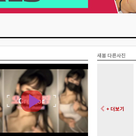
새봄 다른사진
+ 더보기