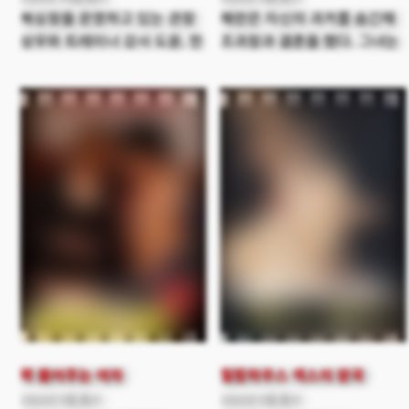
복싱장을 운영하고 있는 관장
혜란은 자신의 과거를 숨긴채
상우와 트레이너 강사 도윤. 한
조과장과 결혼을 했다. 그녀는
때는 프로선수로 이름도
자신이 원하는 가정을 꾸리기
날렸던 이들이지만 점점
위해 열심히 연기를 하며 살아
시들해진 복싱의 인기에
가고 있다. 하지만 남편
손님은 점점 줄어들고 이젠
조과장은 혜란의 노력에도
월세조차 내지 못하는
불구하고 최대리와 바람을
상황이다. 이에 이들은 최근
피운다. 최대리는 사실
트렌드에 맞추어 여심을
조과장에게 돈을 뜯어내기
공략할 전략을 세우게 되고
위해 일부러 접근을 한 것이다.
그렇게 이곳은 여성 전용
조과장을 계속 협박하는
헬스장으로 새롭게
최대리!! 그 사실을 알게된
탈바꿈하면서, 이들의
헤란은 무언가 결심하고
마음속에는 뜨거운 욕망이
최대리에게 연락을 한다. 그 후
꿈틀거리기 시작하는데…
몇일뒤 혜란과 조과장의 집에
형사가 찾아 오는데…
꽉 물어주는 여자
힐링하우스 섹스의 왕국
2022년 5월 출시
2022년 5월 출시