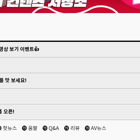
영상 보기 이벤트👍
 맛 보세요!
 오픈!
⓳ 핫뉴스
⓳ 움짤
⓳ Q&A
⓳ 리뷰
⓳ AV뉴스