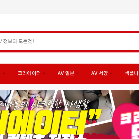
국
크리에이터
AV 일본
AV 서양
섹플