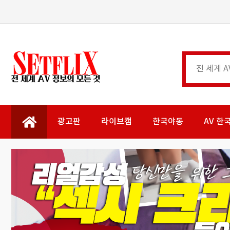
광고판
라이브캠
한국야동
AV 한