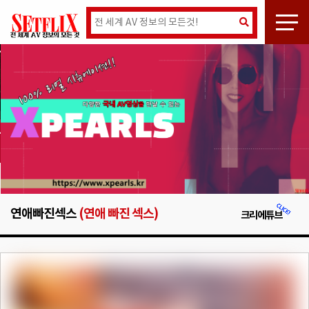
연애빠진섹스
(연애 빠진 섹스)
크리에튜브