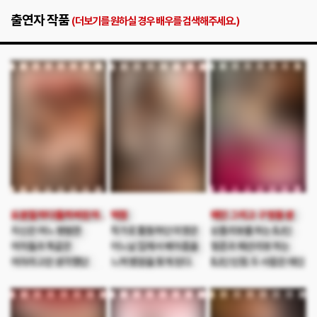
출연자 작품
(더보기를 원하실 경우 배우를 검색해주세요.)
떡정
애인 그리고 구멍동생
요분질하다들켜버린아내친구
자신은 여느 평범한
작가로 활동하던 미영은
상품리뷰를 하는 BJ인
여자들과 똑같은
어느날 집에서 배아픔을
형준과 패션리뷰 하는
여자라고만 생각했던
느껴 병원을 찾게 된다.
BJ인 민정. 두 사람은 애인
안나. 그녀는 일반 평범한
병원에서 자기의 예전
사이이다. 여자를
직장인 남자와 결혼을
첫사랑인 수찬을 보게
좋아하는 형준은
하게 된다.
되고 수찬 또한 최근
인기BJ이라는 직업으로