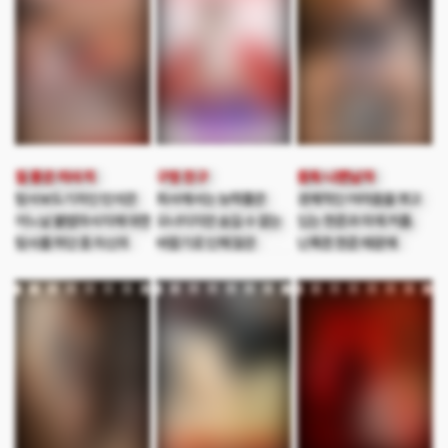
이혼한 후라 두사람은
여자를 꼬시려 하지만
급속도로 가까워진다.
항상 민정에게 걸리고
하지만 보이스피싱
만다. 수지라는 메이크업
조직원인 미영의 오빠
아티스트를 우연히 만나게
도준의 훼방으로 두
되고 민정이 촬영을
사람은 알 수 없는
할때면 집으로 불러
수렁으로 빠져든다.
섹스를 한다. 그러던
어느날 갑자기 찾아온
질 좋은 마사지
구멍 친구
중독 나쁜남자
민정은 두 사람이 섹스를
탐사보도기자인 민석은
회사에서는 능력좋은
경제적인 어려움을 겪고
하는 장면을 목격하고
어느날 불법마사지에 대한
오너이지만 숨길 수 없는
있는 현준과 미애 커플.
복수를 결심하는데....
탐사를 하던 중 자신의
바람기로 인해 많은
난폭한 현준 때문에
아내가 그 곳에서
여자들을 울리는 능력좋은
미애는 말없이 닥치는
일한다는 충격적인
남자 채진은 두려울게
대로 일당 알바를 한다.
이야기를 듣게 된다.
없다 그의 오만함에
하지만 궁핍한 생활이
그리고 아내는 자신의
신들이 화가 났는지 눈을
지속되자 현준은 미애에게
동생과 불륜을 저지르는
떠보니 초미녀의 몸으로
최악의 알바를 제안하고
2차충격까지...
바뀌게 되고 여자로 바뀐
미애 역시 가난에서
채진은 성혜라는 이름으로
벗어나기 위해 제안을
새로운 삶을 살게됐지만
받아들이게 되는데…
제 버릇 개 못주는 그녀는