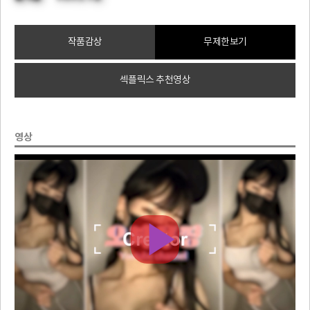
작품감상
무제한보기
섹플릭스 추천영상
영상