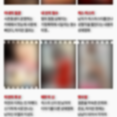
정신 못차리고 유흥을
즐기는데...
아내의 질문
내 안의 형수
섹스 마스터
사촌동생이 운영하는
형의 점점 심해지는
남자가 섹스마스터를 만나
카페에서 첫눈에 사랑에
가정폭력에 시달리는 형수
성행각을 펼친다는 내용의
빠진다, 하지만 결과는
미영....
성애영화
그렇게 좋지 못하는데..
하연의 투샷
애무의 신
옛사랑
하연과 지희는 친 자매다.
섹스의 신이 된 남자의
결혼을 약속한 은희와
신기하게 서로 만나는
이야기를 다룬 성애영화
준상, 하지만 현재는
남자인 우열과 지성도
남남이 되어서 각자의