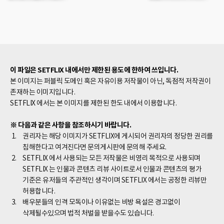
친형제 이다. 어느날
삶을 살아가고 있다.
우열은 우연히 형인
지성이의 여자친구 하연의
바람을 알게 되고 하연은
비밀을 만들자며 우열이를
꼬셔 잠자리를 갖는다. 그
이 파일은 SETFLIX 내에서만 제한된 용도에 한하여 쓰입니다.
사이 우열이를 만나러 간
본 이미지는 퍼블릭 도메인 혹은 자유이용 저작물이 아닌, 독점적 저작권이
지성은 우열의 여자친구인
존재하는 이미지입니다.
지희가 속옷만 입은
SETFLIX 에서는 본 이미지를 제한된 한도 내에서 이용합니다.
모습을 보고 지희에게
한번 자보고 싶다고 하며
※ 다음과 같은 사항을 참조하시기 바랍니다.
지희와 섹스를 한다.
권리자는 해당 이미지가 SETFLIX에 게시되어 권리자의 정당한 권리를
침해한다고 여겨진다면 문의게시판에 문의해 주세요.
SETFLIX 에서 사용되는 모든 저작물은 비영리 목적으로 사용되며
SETFLIX 는 인물과 콘텐츠 리뷰 사이트로서 인물과 콘텐츠의 평가
기준은 유저들의 주관적인 생각이며 SETFLIX 에서는 공정한 리뷰만
허용합니다.
배우분들의 인격 모독이나 이유없는 비방 욕설은 경고없이
삭제될수있으며 법적 처벌을 받을수도 있습니다.