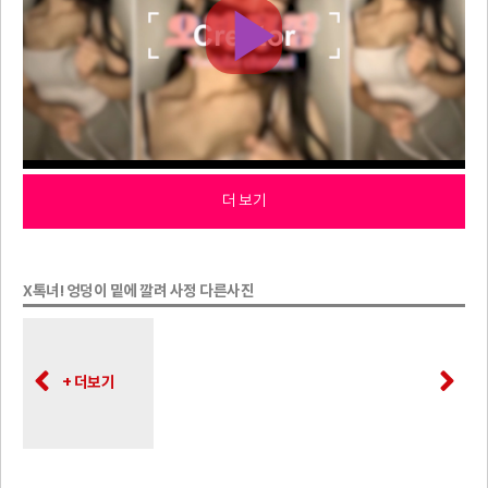
더 보기
X톡녀! 엉덩이 밑에 깔려 사정 다른사진
+ 더보기