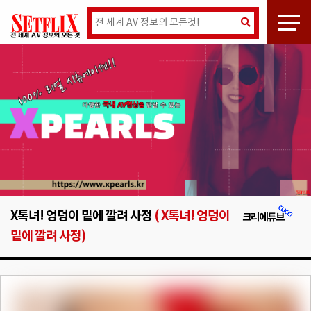
X톡녀! 엉덩이 밑에 깔려 사정
( X톡녀! 엉덩이
크리에튜브
밑에 깔려 사정)