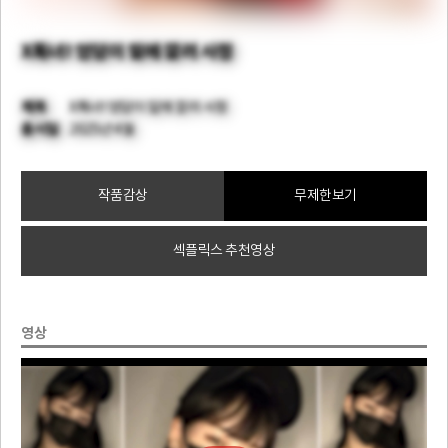
X톡녀! 엉덩이 밑에 깔려 사정
제목
X톡녀! 엉덩이 밑에 깔려 사정
출시일
2025년 4월
작품감상
무제한보기
섹플릭스 추천영상
영상