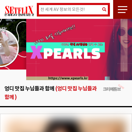
엉디 맛집 누님들과 함께
(엉디 맛집 누님들과
크리에튜브
함께 )