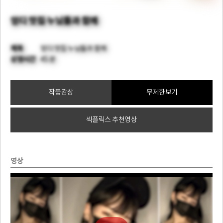
엉디 맛집 누님들과 함께
제목
엉디 맛집 누님들과 함께
상영시간
45 분
작품감상
무제한보기
섹플릭스 추천영상
영상