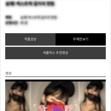
실제! 섹스트럭 길거리 헌팅
제목
실제! 섹스트럭 길거리 헌팅
상영시간
45 분
작품감상
무제한보기
섹플릭스 추천영상
영상