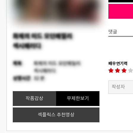
댓글
화제의 미드 모던패밀리
섹시패러디
제목
화제의 미드 모던패밀리
배우연기력
섹시패러디
상영시간
32 분
작품감상
무제한보기
섹플릭스 추천영상