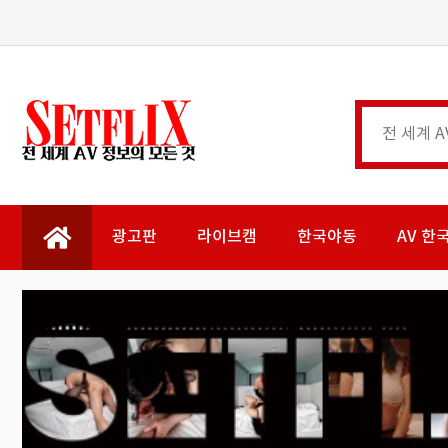
광고판
라이브캠
한국야동
AV 한