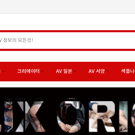
국
크리에이터
AV 일본
AV 서양
섹플