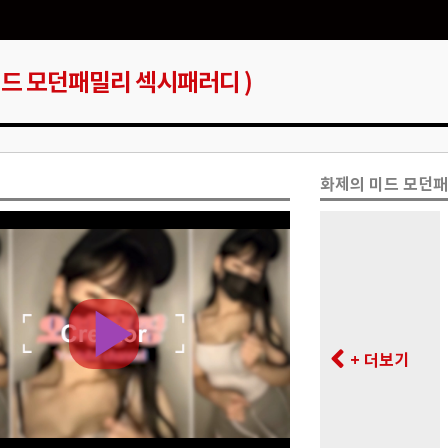
미드 모던패밀리 섹시패러디 )
화제의 미드 모던
+ 더보기