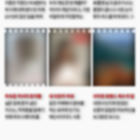
지환은 직장인 아내(현이)
우리 게임 한 번 해볼까?
AV촬영 날 도윤과 이수는
마음속에는 뜨거운 욕망이
선녀의 점괘에 나타난
와 이제 대학생이 된 처제
‘라이어 게임’이라고, 가장
촬영이 끝나고 서로 눈이
꿈틀거리기 시작하는데…
진실은 무엇일까…
(소이)의 집안 일을 하며
리얼하게 거짓말하는
맞아 섹스를 하게 된다. 그
지낸다. 어느 날 미국에서
사람이 우승하는 거야.
다음날, 도윤의 팬이라고
이혼한 둘째 처제(재이)가
그게 진짜인지 가짜인지는
찾아온 희주 본인은
찾아오고 크고 작은
각자의 판단이야. 도일
AV배우가 되고 싶다고
사건이 벌어진다.
부부의 집들이로 오랜만에
섹스를 하자고 권유한다.
언니에게 컴플렉스를
한자리에 모인 세 부부. 한
도윤은 희주에게 다가가
느끼던 재이는 복수를
명의 제안으로 시작된
AV배우의 모습을
위해 형부를 유혹하고,
게임. 가볍게 게임을
보여주는데..
현이는 호스트바에서
시작하게 된 비밀스러운
투잡을 뛰던 직장 부하
그들만의 이야기는 상상치
박대리에게 여자로써 위로
못한 결말로
받는다. 한 편, 막내 소이는
흘러가는데…
하숙집 처녀의 휴지통
내 사장의 아내
사이판 로맨스 복수의 칼
대학에서 처음 사귄
넓은 집에 혼자 살던
같은 카페에서 알바를
내연녀 민지와 믿었던
남자친구의 데이트폭력을
지수는, 적적함을 달래기
하는 유라와 민기는
상훈의 달달한 러브라인을
경험하고 형부인 지환에게
위해 하우스메이트를
애인사이이다. 사장
보고받은 보스는
도움을 청한다.
구한다. 하루아침에 세
동수는 유라를 위하고
극대노하여 아내와 함께
명이나 늘어난 식구들.
동수를 무시한다. 유라를
사이판으로 들어오게 되고
꼬시는 사장, 사장과
킬러에게 상훈을 죽이라고