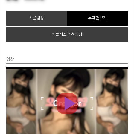
작품감상
무제한보기
섹플릭스 추천영상
영상