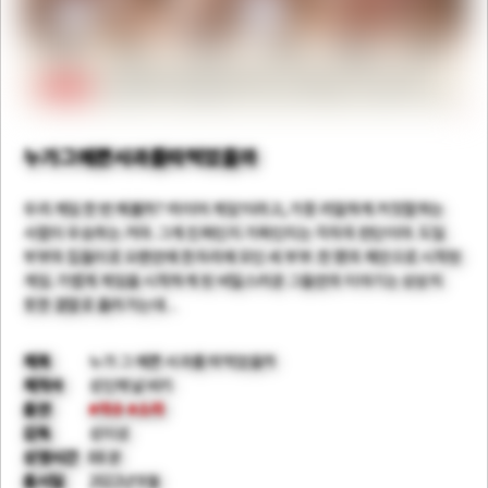
누가그예쁜사과를따먹었을까
우리 게임 한 번 해볼까? ‘라이어 게임’이라고, 가장 리얼하게 거짓말하는
사람이 우승하는 거야. 그게 진짜인지 가짜인지는 각자의 판단이야. 도일
부부의 집들이로 오랜만에 한자리에 모인 세 부부. 한 명의 제안으로 시작된
게임. 가볍게 게임을 시작하게 된 비밀스러운 그들만의 이야기는 상상치
못한 결말로 흘러가는데…
제목
누가 그 예쁜 사과를 따먹었을까
제작사
성인채널 비키
출연
#이수
#소라
감독
성이성
상영시간
88 분
출시일
2022년 9월