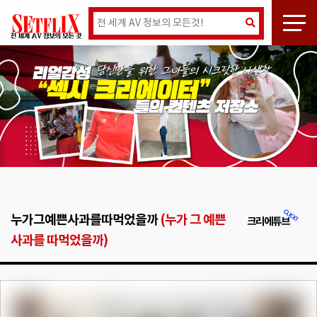
누가그예쁜사과를따먹었을까
(누가 그 예쁜
크리에튜브
사과를 따먹었을까)