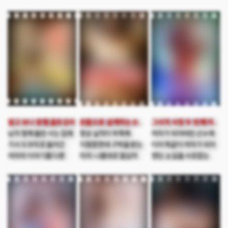
알고 보니 꽃뱀 골프강사
온몸으로 설계하는 D컵 보험왕
그녀의 사정 두 번째 이야기
남자 형제 둘만 사는 집에
항상 실적이 부족해
여자가 되어버린 선수에
가사 도우미로 들어간
지점장한테 구박을 받는
이어 똑같이 여자가 되어
여자의 이야기를 다룬
미라. 나름대로 열심히
영민. 눈길을 사로잡는
성애영화
해보지만 항상 허탕만
초미녀가 되어버린 영민은
치게된다. 그러던 어느 날
이렇게 된 거 여자로서의
아는 사람의 소개로 돈
삶을 누려보려 하지만
많은 부부를 알게되고
현실이 녹록지 않음을
집으로 찾아가는데,
깨닫는다. 결국 영민은
어쩌다 보니 남편 민수와
같은 처지에 놓여있는