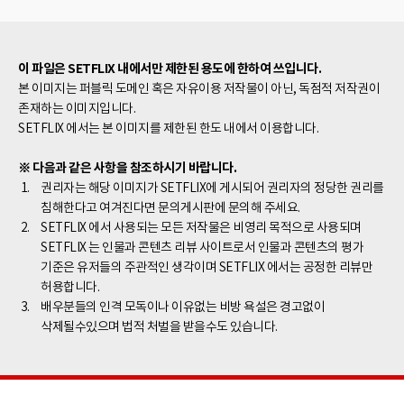
유라가 못마땅한 민기.
명을 한다. 하지만 이미
사랑에 빠져버린 민지는
자신의 몸을 희생하여
이 파일은 SETFLIX 내에서만 제한된 용도에 한하여 쓰입니다.
상훈이 도망 갈 수 있게
본 이미지는 퍼블릭 도메인 혹은 자유이용 저작물이 아닌, 독점적 저작권이
시간을 벌고 결국 상훈은
존재하는 이미지입니다.
살아남아 보스에게 킬러와
SETFLIX 에서는 본 이미지를 제한된 한도 내에서 이용합니다.
보스의 아내의 관계에
대해 실토하게 된다 이에
※ 다음과 같은 사항을 참조하시기 바랍니다.
극대노한 보스는 깊은
권리자는 해당 이미지가 SETFLIX에 게시되어 권리자의 정당한 권리를
배신감에 휩싸이는데..
침해한다고 여겨진다면 문의게시판에 문의해 주세요.
SETFLIX 에서 사용되는 모든 저작물은 비영리 목적으로 사용되며
SETFLIX 는 인물과 콘텐츠 리뷰 사이트로서 인물과 콘텐츠의 평가
기준은 유저들의 주관적인 생각이며 SETFLIX 에서는 공정한 리뷰만
허용합니다.
배우분들의 인격 모독이나 이유없는 비방 욕설은 경고없이
삭제될수있으며 법적 처벌을 받을수도 있습니다.