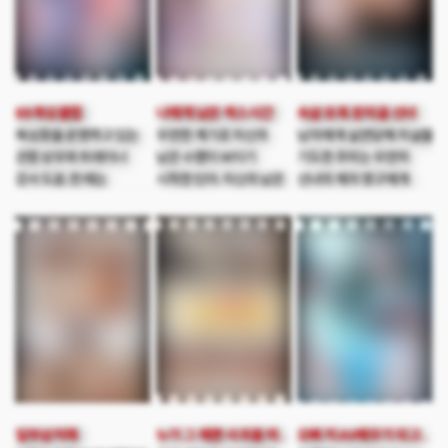
단 둘이 남게 된 미라.
선수를 찾아가고 함께
민수의 노골적인 시선에
남자로 되돌아갈 방법을
큰 맘 먹고 몸으로
찾아보는데…. 빠꾸없는
부딪치는데..
그녀들의 초특급 섹시
액션이 지금 시작된다!
69 복싱클럽
나에게 남은 섹스시간
속살 유혹 둔덕골 선녀
복싱장을 운영하고 있는
우연한 계기로 자신의
남자에게 실연당해 자살을
관장 상우와 트레이너
남은 수명이 보이기
기도한 주미는 우연히
강사 도윤. 한 때는
시작한 민아. 자신의 남은
선녀의 제자 영구에게
프로선수로 이름도 날렸던
생을 즐기면서 살기로
발견되어 목숨을 건지게
이들이지만 점점 시들해진
결심한다. 그러나 어느 날,
되고 선녀의 집에서
복싱의 인기에 손님은
동구를 만나곤 자신의
지내게 된다. 한편 장사가
점점 줄어들고 이젠
시간이 멈춘다. 과연
안돼 폐업 위기에 몰린
월세조차 내지 못하는
민아는 저주 아닌 저주를
정학도 새미의 소개로
상황이다. 이에 이들은
풀고 자유롭게 살 수
용하다는 선녀의 집을
최근 트렌드에 맞추어
있을까?
찾게 되는데 선녀는
여심을 공략할 전략을
잘생긴 정학에게 반하지만
세우게 되고 그렇게
정학이 주미에게 호감을
이곳은 여성 전용
보이자 말도 안되는
헬스장으로 새롭게
점괘를 이용 두 사람
일부삼처제
누가 그 예쁜 사과를 따먹었을까
오빠 저 AV배우가 되고 싶어요
탈바꿈하면서, 이들의
사이를 방해한다. 과연