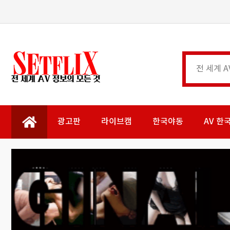
광고판
라이브캠
한국야동
AV 한