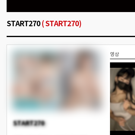
START270
( START270)
영상
START270