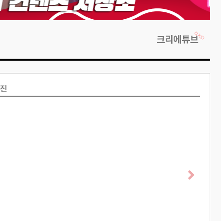
크리에튜브
사진