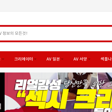
국
크리에이터
AV 일본
AV 서양
섹플