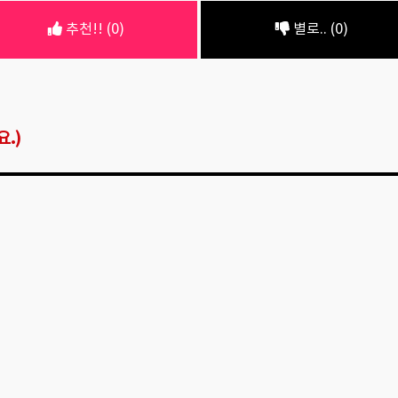
추천!! (0)
별로.. (0)
.)