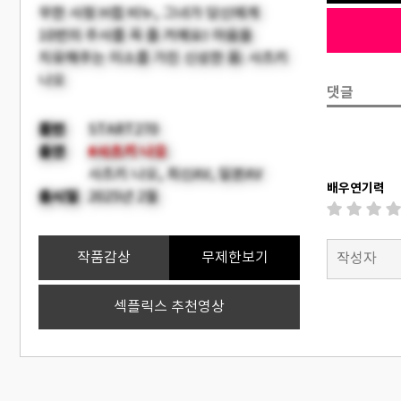
무한 사정 H컵 비누, 그녀가 당신에게
10번의 주사를 꼭 줄 거예요! 마음을
치유해주는 미소를 가진 신성한 몸: 사츠키
나오
댓글
품번
START270
출연
#사츠키 나오
사츠키 나오, 최신AV, 일본AV
배우연기력
출시일
2025년 2월
작품감상
무제한보기
섹플릭스 추천영상