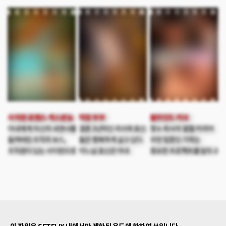
사람이 우승하는 거야.
다음날, 도윤의 팬이라고
극대노하여 아내와 함께
그게 진짜인지 가짜인지는
찾아온 희주 본인은
사이판으로 들어오게 되고
각자의 판단이야. 도일
AV배우가 되고 싶다고
킬러에게 상훈을 죽이라고
부부의 집들이로 오랜만에
섹스를 하자고 권유한다.
명을 한다. 하지만 이미
한자리에 모인 세 부부. 한
도윤은 희주에게 다가가
사랑에 빠져버린 민지는
명의 제안으로 시작된
AV배우의 모습을
자신의 몸을 희생하여
게임. 가볍게 게임을
보여주는데..
상훈이 도망 갈 수 있게
시작하게 된 비밀스러운
시간을 벌고 결국 상훈은
그들만의 이야기는 상상치
살아남아 보스에게 킬러와
못한 결말로
보스의 아내의 관계에
흘러가는데…
대해 실토하게 된다 이에
사이판 로맨스 섹스본능
막장 부부
블라인드 러브
극대노한 보스는 깊은
아내에게 자신의 내연녀를
결혼 3년차인 리사와 효신.
향수 회사의 열혈 커리어
배신감에 휩싸이는데..
들켜버린 조직의 보스,
둘은 행복하게 살고 있다.
우먼 팀장인 가희는
조직원이 있는 사이판으로
어느날 효신은 아내
중요한 프로젝트를 앞두고
잠시 피하라고 한다.
리사에게 형과 당분간
과로와 스트레스로 인한
하지만 민지는 그곳에
같이 살자고 이야기 한다.
실명에 걸리고 만다. 병원
있던 조직원인 상훈과
하지만 리사는 아주버님인
진단 결과 긴 시간의
달달한 연애를 하게 된다.
효철이 불편하다. 효철은
요양이 필요하다는데,
민지를 믿지 못한 보스는
효신에게 항상 돈을
한시라도 빨리 프로젝트에
킬러에게 상황파악을
빌리고 백수 생활을 한다.
복귀해야하는 가희는