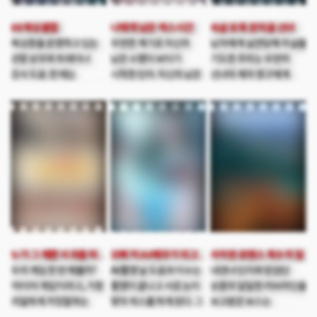
부딪치는데..
그녀들의 초특급 섹시
액션이 지금 시작된다!
69 복싱클럽
나에게 남은 섹스시간
속살 유혹 둔덕골 선녀
복싱장을 운영하고 있는
우연한 계기로 자신의
남자에게 실연당해 자살을
관장 상우와 트레이너
남은 수명이 보이기
기도한 주미는 우연히
강사 도윤. 한 때는
시작한 민아. 자신의 남은
선녀의 제자 영구에게
프로선수로 이름도 날렸던
생을 즐기면서 살기로
발견되어 목숨을 건지게
이들이지만 점점 시들해진
결심한다. 그러나 어느 날,
되고 선녀의 집에서
복싱의 인기에 손님은
동구를 만나곤 자신의
지내게 된다. 한편 장사가
점점 줄어들고 이젠
시간이 멈춘다. 과연
안돼 폐업 위기에 몰린
월세조차 내지 못하는
민아는 저주 아닌 저주를
정학도 새미의 소개로
상황이다. 이에 이들은
풀고 자유롭게 살 수
용하다는 선녀의 집을
최근 트렌드에 맞추어
있을까?
찾게 되는데 선녀는
여심을 공략할 전략을
잘생긴 정학에게 반하지만
세우게 되고 그렇게
정학이 주미에게 호감을
이곳은 여성 전용
보이자 말도 안되는
헬스장으로 새롭게
점괘를 이용 두 사람
사이판 로맨스 복수의 칼
누가 그 예쁜 사과를 따먹었을까
오빠 저 AV배우가 되고 싶어요
탈바꿈하면서, 이들의
사이를 방해한다. 과연
우리 게임 한 번 해볼까?
AV촬영 날 도윤과 이수는
내연녀 민지와 믿었던
마음속에는 뜨거운 욕망이
선녀의 점괘에 나타난
‘라이어 게임’이라고, 가장
촬영이 끝나고 서로 눈이
상훈의 달달한 러브라인을
꿈틀거리기 시작하는데…
진실은 무엇일까…
리얼하게 거짓말하는
맞아 섹스를 하게 된다. 그
보고받은 보스는