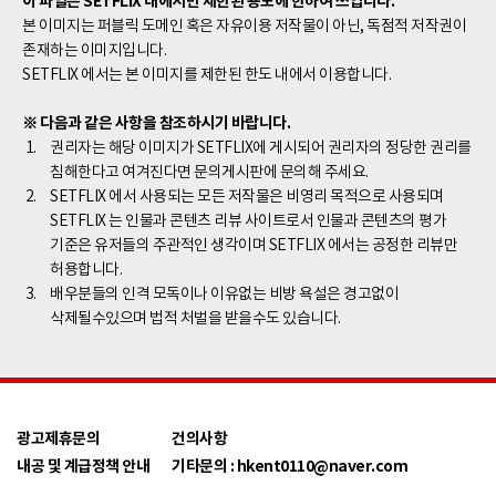
이 파일은 SETFLIX 내에서만 제한된 용도에 한하여 쓰입니다.
하라고 보내고 킬러는
리사는 백수인 효철이
빠르게 회복하기 위한
본 이미지는 퍼블릭 도메인 혹은 자유이용 저작물이 아닌, 독점적 저작권이
사이판에 도착 후 일일이
무능해서만 싫은게
방법을 묻는다.
존재하는 이미지입니다.
그들의 동향을 보스에게
아니다. 효신의 부탁으로
SETFLIX 에서는 본 이미지를 제한된 한도 내에서 이용합니다.
보고한다.
어쩔 수 없이 함께 지내게
된 그들!! 그들의 위험한
※ 다음과 같은 사항을 참조하시기 바랍니다.
동거가 시작된다.
권리자는 해당 이미지가 SETFLIX에 게시되어 권리자의 정당한 권리를
침해한다고 여겨진다면 문의게시판에 문의해 주세요.
SETFLIX 에서 사용되는 모든 저작물은 비영리 목적으로 사용되며
SETFLIX 는 인물과 콘텐츠 리뷰 사이트로서 인물과 콘텐츠의 평가
기준은 유저들의 주관적인 생각이며 SETFLIX 에서는 공정한 리뷰만
허용합니다.
배우분들의 인격 모독이나 이유없는 비방 욕설은 경고없이
삭제될수있으며 법적 처벌을 받을수도 있습니다.
광고제휴문의
건의사항
내공 및 계급정책 안내
기타문의 : hkent0110@naver.com