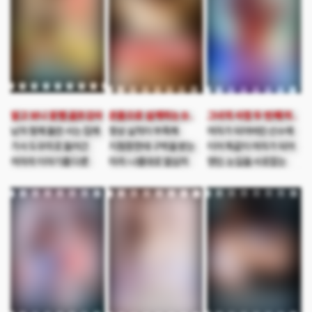
알고 보니 꽃뱀 골프강사
온몸으로 설계하는 D컵 보험왕
그녀의 사정 두 번째 이야기
남자 형제 둘만 사는 집에
항상 실적이 부족해
여자가 되어버린 선수에
가사 도우미로 들어간
지점장한테 구박을 받는
이어 똑같이 여자가 되어
여자의 이야기를 다룬
미라. 나름대로 열심히
영민. 눈길을 사로잡는
성애영화
해보지만 항상 허탕만
초미녀가 되어버린 영민은
치게된다. 그러던 어느 날
이렇게 된 거 여자로서의
아는 사람의 소개로 돈
삶을 누려보려 하지만
많은 부부를 알게되고
현실이 녹록지 않음을
집으로 찾아가는데,
깨닫는다. 결국 영민은
어쩌다 보니 남편 민수와
같은 처지에 놓여있는
단 둘이 남게 된 미라.
선수를 찾아가고 함께
민수의 노골적인 시선에
남자로 되돌아갈 방법을
큰 맘 먹고 몸으로
찾아보는데…. 빠꾸없는