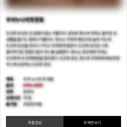
우리누나의첫경험
민규와 유진은 성 경험이 없는 커플이다. 반대로 정수와 주희는 즐거운 성
생활을 즐기는 캠퍼스커플이다. 정수는 주희와 펜션으로 놀러 가는데
민규와 유진을 데리고 가자고 주희에게 말한다. 민규와 유진은 서로
좋아하지만 경험이 없어 섹스를 실패한다. 정수는 유진에게 주희는
민규에게 성 관계방법을 알려준다. 민규와 유진, 정수와 주희에게 배운대로
섹스에 성공하는 민규와 유진.
제목
우리 누나의 첫 경험
출연
#이수
#진이
감독
윤경식
상영시간
70 분
출시일
2020년 4월
작품감상
무제한보기