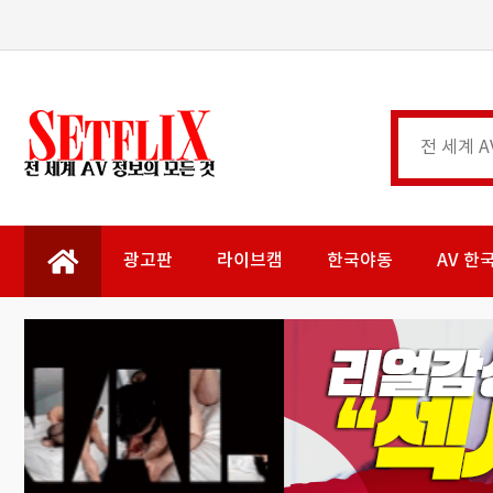
광고판
라이브캠
한국야동
AV 한